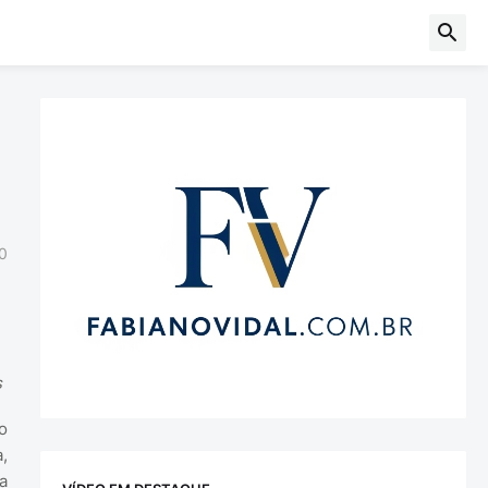
0
s
o
,
a