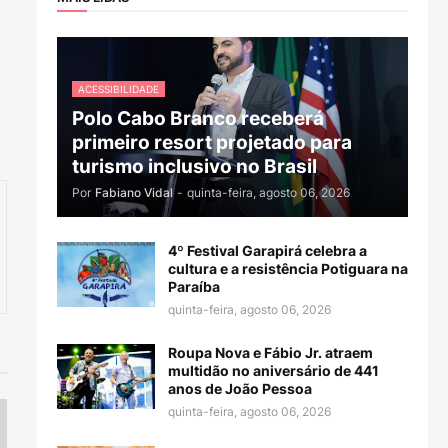
ACESSIBILIDADE
Polo Cabo Branco receberá
primeiro resort projetado para
turismo inclusivo no Brasil
Por
Fabiano Vidal
-
quinta-feira, agosto 06, 2026
4º Festival Garapirá celebra a
cultura e a resistência Potiguara na
Paraíba
quinta-feira, agosto 06, 2026
Roupa Nova e Fábio Jr. atraem
multidão no aniversário de 441
anos de João Pessoa
quinta-feira, agosto 06, 2026