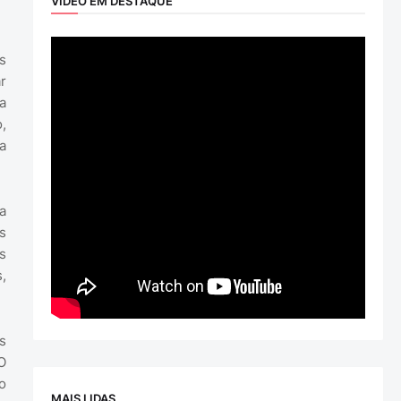
VÍDEO EM DESTAQUE
s
r
a
,
a
a
s
s
,
s
O
o
MAIS LIDAS