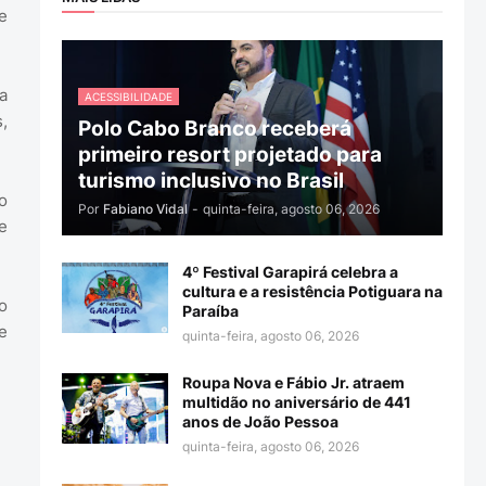
e
a
ACESSIBILIDADE
,
Polo Cabo Branco receberá
primeiro resort projetado para
turismo inclusivo no Brasil
o
Por
Fabiano Vidal
-
quinta-feira, agosto 06, 2026
e
4º Festival Garapirá celebra a
cultura e a resistência Potiguara na
o
Paraíba
e
quinta-feira, agosto 06, 2026
Roupa Nova e Fábio Jr. atraem
multidão no aniversário de 441
anos de João Pessoa
quinta-feira, agosto 06, 2026