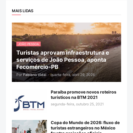
MAIS LIDAS
JOÃO PESSOA
Turistas aprovam infraestrutura e
serviços de João Pessoa, aponta
Fecomércio-PB
Por
Fabiano Vidal
-
quarta-feira, abril 29, 2026
Paraíba promove novos roteiros
turísticos na BTM 2021
segunda-feira, outubro 25, 2021
Copa do Mundo de 2026: fluxo de
turistas estrangeiros no México