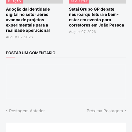
AVIAÇÃO
BEM-ESTAR
Adoção da identidade
Setai Grupo GP debate
digital no setor aéreo
neuroarquitetura e bem-
avança de projetos
estar em evento para
experimentais para a
corretores em João Pessoa
realidade operacional
August 07, 2026
August 07, 2026
POSTAR UM COMENTÁRIO
Postagem Anterior
Próxima Postagem