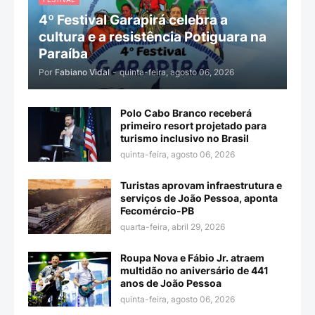
4º Festival Garapirá celebra a
cultura e a resistência Potiguara na
Paraíba
Por
Fabiano Vidal
-
quinta-feira, agosto 06, 2026
Polo Cabo Branco receberá
primeiro resort projetado para
turismo inclusivo no Brasil
quinta-feira, agosto 06, 2026
Turistas aprovam infraestrutura e
serviços de João Pessoa, aponta
Fecomércio-PB
quarta-feira, abril 29, 2026
Roupa Nova e Fábio Jr. atraem
multidão no aniversário de 441
anos de João Pessoa
quinta-feira, agosto 06, 2026