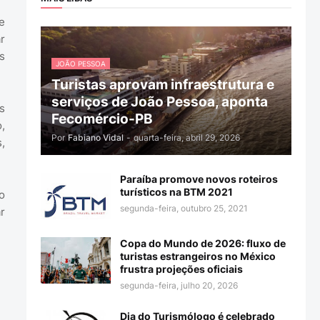
e
r
s
JOÃO PESSOA
Turistas aprovam infraestrutura e
serviços de João Pessoa, aponta
s
Fecomércio-PB
,
Por
Fabiano Vidal
-
quarta-feira, abril 29, 2026
,
Paraíba promove novos roteiros
turísticos na BTM 2021
o
segunda-feira, outubro 25, 2021
r
Copa do Mundo de 2026: fluxo de
turistas estrangeiros no México
frustra projeções oficiais
segunda-feira, julho 20, 2026
Dia do Turismólogo é celebrado