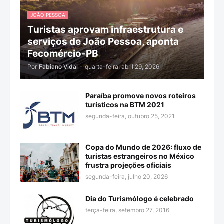
JOÃO PESSOA
Turistas aprovam infraestrutura e
serviços de João Pessoa, aponta
Fecomércio-PB
Por
Fabiano Vidal
-
quarta-feira, abril 29, 2026
Paraíba promove novos roteiros
turísticos na BTM 2021
segunda-feira, outubro 25, 2021
Copa do Mundo de 2026: fluxo de
turistas estrangeiros no México
frustra projeções oficiais
segunda-feira, julho 20, 2026
Dia do Turismólogo é celebrado
terça-feira, setembro 27, 2016