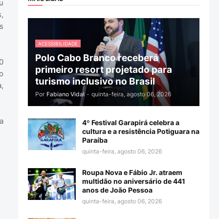
u
,
s
ACESSIBILIDADE
Polo Cabo Branco receberá
0
primeiro resort projetado para
o
turismo inclusivo no Brasil
,
Por
Fabiano Vidal
-
quinta-feira, agosto 06, 2026
a
4º Festival Garapirá celebra a
cultura e a resistência Potiguara na
Paraíba
quinta-feira, agosto 06, 2026
Roupa Nova e Fábio Jr. atraem
multidão no aniversário de 441
anos de João Pessoa
quinta-feira, agosto 06, 2026