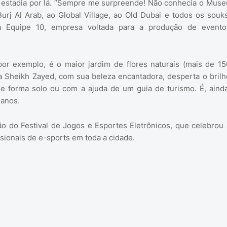
ua estadia por lá. “Sempre me surpreende! Não conhecia o Muse
urj Al Arab, ao Global Village, ao Old Dubai e todos os souks
da Equipe 10, empresa voltada para a produção de evento
por exemplo, é o maior jardim de flores naturais (mais de 15
a Sheikh Zayed, com sua beleza encantadora, desperta o brilh
a de forma solo ou com a ajuda de um guia de turismo. É, ainda
manos.
ão do Festival de Jogos e Esportes Eletrônicos, que celebrou 
ssionais de e-sports em toda a cidade.