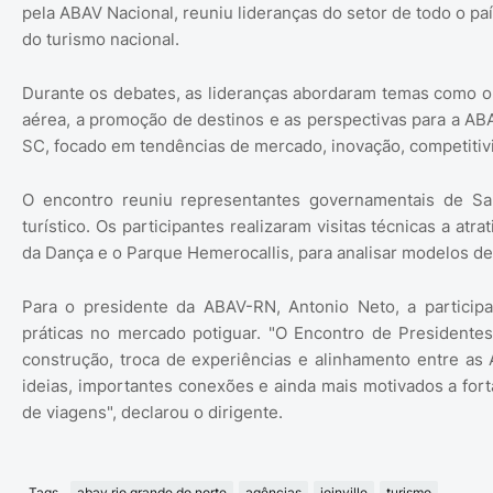
pela ABAV Nacional, reuniu lideranças do setor de todo o pa
do turismo nacional.
Durante os debates, as lideranças abordaram temas como o 
aérea, a promoção de destinos e as perspectivas para a A
SC, focado em tendências de mercado, inovação, competitiv
O encontro reuniu representantes governamentais de Sant
turístico. Os participantes realizaram visitas técnicas a atr
da Dança e o Parque Hemerocallis, para analisar modelos de
Para o presidente da ABAV-RN, Antonio Neto, a particip
práticas no mercado potiguar. "O Encontro de Presidente
construção, troca de experiências e alinhamento entre a
ideias, importantes conexões e ainda mais motivados a for
de viagens", declarou o dirigente.
Tags
abav rio grande do norte
agências
joinville
turismo