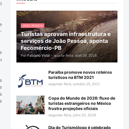
o
e
JOÃO PESSOA
-
Turistas aprovam infraestrutura e
serviços de João Pessoa, aponta
Fecomércio-PB
e
Por
Fabiano Vidal
-
quarta-feira, abril 29, 2026
u
Paraíba promove novos roteiros
turísticos na BTM 2021
s
segunda-feira, outubro 25, 2021
e
s
Copa do Mundo de 2026: fluxo de
s
turistas estrangeiros no México
frustra projeções oficiais
segunda-feira, julho 20, 2026
Dia do Turismólogo é celebrado