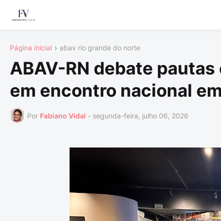
Página inicial
abav rio grande do norte
ABAV-RN debate pautas e
em encontro nacional em 
Por
Fabiano Vidal
-
segunda-feira, julho 06, 2026