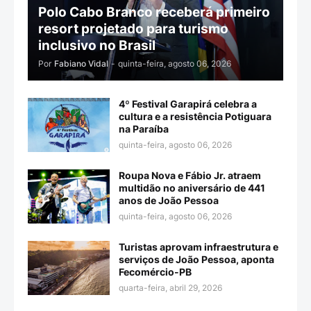
Polo Cabo Branco receberá primeiro
resort projetado para turismo
inclusivo no Brasil
Por
Fabiano Vidal
-
quinta-feira, agosto 06, 2026
4º Festival Garapirá celebra a
cultura e a resistência Potiguara
na Paraíba
quinta-feira, agosto 06, 2026
Roupa Nova e Fábio Jr. atraem
multidão no aniversário de 441
anos de João Pessoa
quinta-feira, agosto 06, 2026
Turistas aprovam infraestrutura e
serviços de João Pessoa, aponta
Fecomércio-PB
quarta-feira, abril 29, 2026