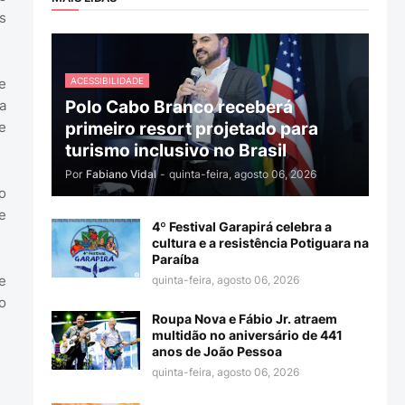
s
ACESSIBILIDADE
e
Polo Cabo Branco receberá
a
primeiro resort projetado para
e
turismo inclusivo no Brasil
Por
Fabiano Vidal
-
quinta-feira, agosto 06, 2026
o
e
4º Festival Garapirá celebra a
cultura e a resistência Potiguara na
Paraíba
e
quinta-feira, agosto 06, 2026
o
Roupa Nova e Fábio Jr. atraem
multidão no aniversário de 441
anos de João Pessoa
quinta-feira, agosto 06, 2026