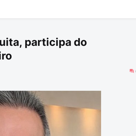
ita, participa do
iro