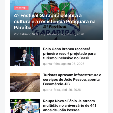
FESTIVAL
4º Festival Garapirá celebra a
cultura e a resistência Potiguara na
Paraíba
Por
Fabiano Vidal
-
quinta-feira, agosto 06, 2026
Polo Cabo Branco receberá
primeiro resort projetado para
turismo inclusivo no Brasil
quinta-feira, agosto 06, 2026
Turistas aprovam infraestrutura e
serviços de João Pessoa, aponta
Fecomércio-PB
quarta-feira, abril 29, 2026
Roupa Nova e Fábio Jr. atraem
multidão no aniversário de 441
anos de João Pessoa