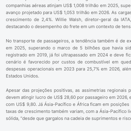
companhias aéreas atinjam US$ 1,008 trilhão em 2025, super
avanço projetado para US$ 1,053 trilhão em 2026. As carga
crescimento de 2,4%. Willie Walsh, diretor-geral da IATA,
destacando o desempenho do frete em um contexto de tens
No transporte de passageiros, a tendência também é de exp
em 2025, superando o marco de 5 bilhões que havia sido
registrado em 2019, já foi ultrapassado em 2024 e deve fi
cenário é favorecido por custos de combustível em qu
despesas operacionais em 2023 para 25,7% em 2026, além
Estados Unidos.
Apesar das projeções positivas, as assimetrias regionai
devem atingir lucro de US$ 28,60 por passageiro em 2026,
com US$ 9,80. Já Ásia-Pacífico e África ficam em posiçõe
taxas de crescimento também variam, com a Ásia-Pacífico l
sólida, “desde que gargalos na cadeia de suprimentos e ris