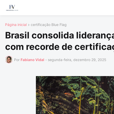
Página inicial
certificação Blue Flag
Brasil consolida lideran
com recorde de certifica
Por
Fabiano Vidal
-
segunda-feira, dezembro 29, 2025