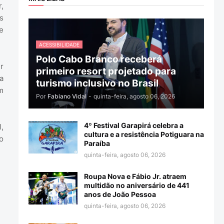
,
s
e
ACESSIBILIDADE
Polo Cabo Branco receberá
r
primeiro resort projetado para
a
turismo inclusivo no Brasil
m
Por
Fabiano Vidal
-
quinta-feira, agosto 06, 2026
4º Festival Garapirá celebra a
,
cultura e a resistência Potiguara na
o
Paraíba
quinta-feira, agosto 06, 2026
Roupa Nova e Fábio Jr. atraem
multidão no aniversário de 441
anos de João Pessoa
quinta-feira, agosto 06, 2026