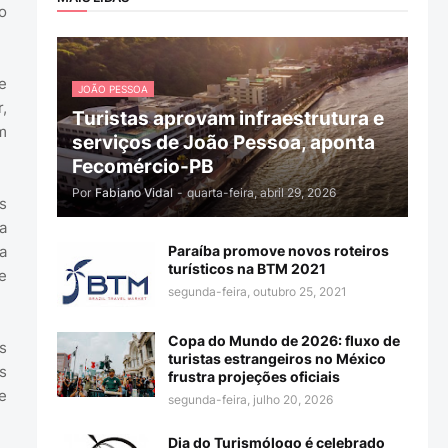
o
e
JOÃO PESSOA
,
Turistas aprovam infraestrutura e
m
serviços de João Pessoa, aponta
Fecomércio-PB
Por
Fabiano Vidal
-
quarta-feira, abril 29, 2026
s
a
Paraíba promove novos roteiros
a
turísticos na BTM 2021
e
segunda-feira, outubro 25, 2021
Copa do Mundo de 2026: fluxo de
s
turistas estrangeiros no México
s
frustra projeções oficiais
e
segunda-feira, julho 20, 2026
Dia do Turismólogo é celebrado