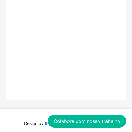
Colabore com nosso trabalho
Design by
Blogspot
| Distributed by
Theme