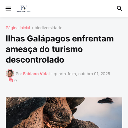
Página inicial
biodiversidade
Ilhas Galápagos enfrentam
ameaça do turismo
descontrolado
Por
Fabiano Vidal
-
quarta-feira, outubro 01, 2025
0