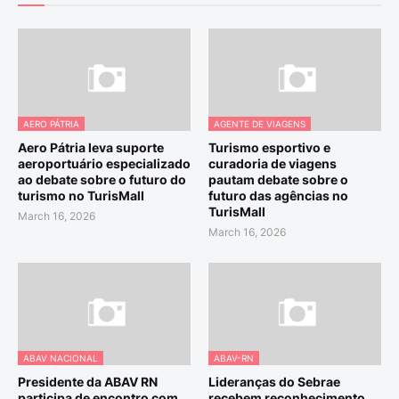
AERO PÁTRIA
AGENTE DE VIAGENS
Aero Pátria leva suporte
Turismo esportivo e
aeroportuário especializado
curadoria de viagens
ao debate sobre o futuro do
pautam debate sobre o
turismo no TurisMall
futuro das agências no
TurisMall
March 16, 2026
March 16, 2026
ABAV NACIONAL
ABAV-RN
Presidente da ABAV RN
Lideranças do Sebrae
participa de encontro com
recebem reconhecimento