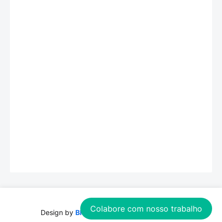
Colabore com nosso trabalho
Design by
Blogspot
| Distributed by
Theme