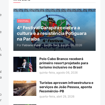
e
FESTIVAL
4º Festival Garapirá celebra a
e
cultura e a resistência Potiguara
na Paraíba
Por
Fabiano Vidal
-
quinta-feira, agosto 06, 2026
,
s
Polo Cabo Branco receberá
primeiro resort projetado para
turismo inclusivo no Brasil
l
quinta-feira, agosto 06, 2026
a
Turistas aprovam infraestrutura e
serviços de João Pessoa, aponta
Fecomércio-PB
o
quarta-feira, abril 29, 2026
r