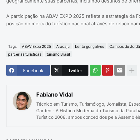
geograficamente suas parcerias, incluindo destinos de difer
A participação na ABAV EXPO 2025 reflete a estratégia da F
posição no mercado turístico nacional através de relaciona
Tags
ABAV Expo 2025
Aracaju
bento gonçalves
Campos do Jord
parcerias turísticas
turismo Brasil
Facebook
Twitter
Fabiano Vidal
Técnico em Turismo, Turismólogo, Jornalista, Espe
Garden - A História Moderna do Turismo da Paraíb
Turístico 2008, ambos concedidos pela Assembléia