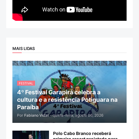
MAIS LIDAS
FESTIVAL
4º Festival Garapirá celebra a
cultura e a resistência Potiguara na
Paraíba
Por
Fabiano Vidal
-
quinta-feira, agosto 06, 2026
Polo Cabo Branco receberá
primeiro resort projetado para