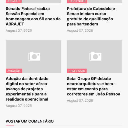
ABRAJET
BARTENDER
Senado Federal realiza
Prefeitura de Cabedelo e
Sessão Especial em
Senac iniciam curso
homenagem aos 69 anos da
gratuito de qualificação
ABRAJET
para bartenders
August 07, 2026
August 07, 2026
AVIAÇÃO
BEM-ESTAR
Adoção da identidade
Setai Grupo GP debate
digital no setor aéreo
neuroarquitetura e bem-
avança de projetos
estar em evento para
experimentais para a
corretores em João Pessoa
realidade operacional
August 07, 2026
August 07, 2026
POSTAR UM COMENTÁRIO