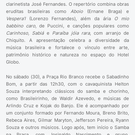
clarinetista José Fernandes. O repertório combina obras
eruditas brasileiras como
Aboio
(Ernane Braga) e
Vespera’l
(Lorenzo Fernandes), além da ária
O mio
babbino caro
, de Puccini, e canções populares como
Carinhoso, Sabiá
e
Paraíba jóia rara
, com arranjo de
Chiquito. A apresentação celebra a diversidade da
música brasileira e fortalece o vínculo entre arte,
patrimônio histórico e natureza no espaço do Hotel
Globo.
No sábado (30), a Praça Rio Branco recebe o Sabadinho
Bom, a partir das 12h30, com o cavaquinista Helton
Souza interpretando clássicos do samba e chorinho,
como Brasileirinho, de Waldir Azevedo, e músicas de
Arlindo Cruz e Kojak do Banjo. Ele é acompanhado por
um conjunto formado por Fernando Moura, Breno Brito,
Rebeca Aires, Gilmar Maryton, Jefferson Pereira, Ryann
Souza e outros músicos. Logo após, tem início o Samba
na Praça, com Josinaldo Nascimento e grupo,