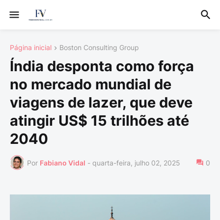
Página inicial
Boston Consulting Group
Índia desponta como força
no mercado mundial de
viagens de lazer, que deve
atingir US$ 15 trilhões até
2040
Por
Fabiano Vidal
-
quarta-feira, julho 02, 2025
0