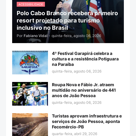
ACESSIBILIDADE
Polo Cabo Branco receberá primeiro
resort projetado para turismo
inclusivo no Brasil
Por
Fabiano Vidal
-
quinta-feira, agosto 06, 2026
4º Festival Garapirá celebra a
cultura e a resistência Potiguara
na Paraíba
quinta-feira, agosto 06, 2026
Roupa Nova e Fábio Jr. atraem
multidão no aniversário de 441
anos de João Pessoa
quinta-feira, agosto 06, 2026
Turistas aprovam infraestrutura e
serviços de João Pessoa, aponta
Fecomércio-PB
quarta-feira, abril 29, 2026