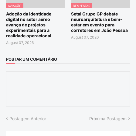
AVIAÇÃO
BEM-ESTAR
Adoção da identidade
Setai Grupo GP debate
digital no setor aéreo
neuroarquitetura e bem-
avança de projetos
estar em evento para
experimentais para a
corretores em João Pessoa
realidade operacional
August 07, 2026
August 07, 2026
POSTAR UM COMENTÁRIO
Postagem Anterior
Próxima Postagem