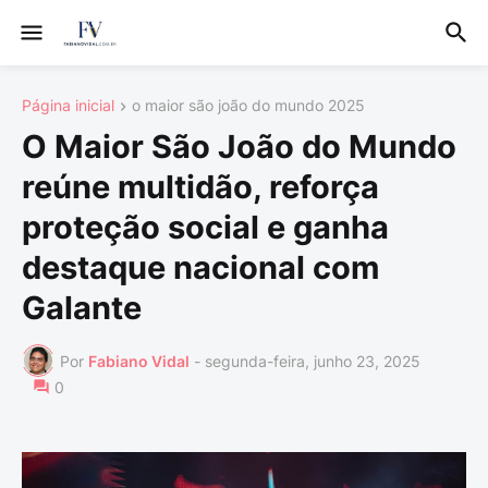
Página inicial
o maior são joão do mundo 2025
O Maior São João do Mundo
reúne multidão, reforça
proteção social e ganha
destaque nacional com
Galante
Por
Fabiano Vidal
-
segunda-feira, junho 23, 2025
0