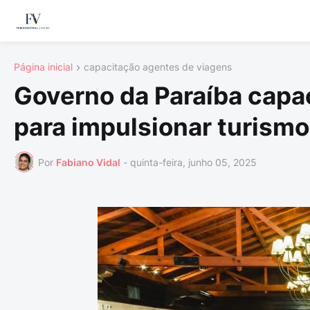
Página inicial
capacitação agentes de viagens
Governo da Paraíba capa
para impulsionar turismo
Por
Fabiano Vidal
-
quinta-feira, junho 05, 2025