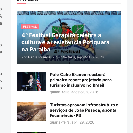
o
A
a
FESTIVAL
4º Festival Garapirá celebra a
cultura e a resistência Potiguara
o
na Paraíba
a
Por
Fabiano Vidal
-
quinta-feira, agosto 06, 2026
a
Polo Cabo Branco receberá
primeiro resort projetado para
s
turismo inclusivo no Brasil
o
quinta-feira, agosto 06, 2026
Turistas aprovam infraestrutura e
serviços de João Pessoa, aponta
Fecomércio-PB
quarta-feira, abril 29, 2026