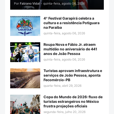
Por
Fabiano Vidal
-
quinta-feira, agosto 06, 2026
4º Festival Garapirá celebra a
cultura e a resistência Potiguara
na Paraíba
quinta-feira, agosto 06, 2026
Roupa Nova e Fábio Jr. atraem
multidão no aniversário de 441
anos de João Pessoa
quinta-feira, agosto 06, 2026
Turistas aprovam infraestrutura e
serviços de João Pessoa, aponta
Fecomércio-PB
quarta-feira, abril 29, 2026
Copa do Mundo de 2026: fluxo de
turistas estrangeiros no México
frustra projeções oficiais
segunda-feira, julho 20, 2026