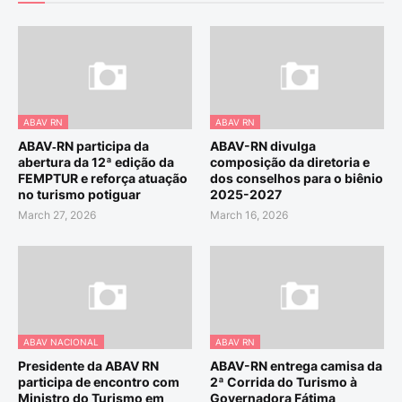
ABAV RN
ABAV RN
ABAV‑RN participa da
ABAV-RN divulga
abertura da 12ª edição da
composição da diretoria e
FEMPTUR e reforça atuação
dos conselhos para o biênio
no turismo potiguar
2025-2027
March 27, 2026
March 16, 2026
ABAV NACIONAL
ABAV RN
Presidente da ABAV RN
ABAV-RN entrega camisa da
participa de encontro com
2ª Corrida do Turismo à
Ministro do Turismo em
Governadora Fátima