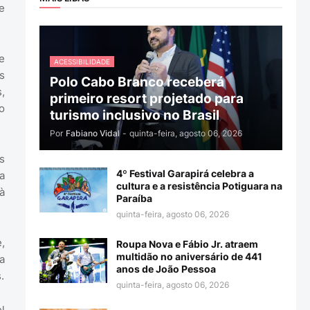
e
e
ACESSIBILIDADE
s
Polo Cabo Branco receberá
,
primeiro resort projetado para
o
turismo inclusivo no Brasil
Por
Fabiano Vidal
-
quinta-feira, agosto 06, 2026
s
4º Festival Garapirá celebra a
a
cultura e a resistência Potiguara na
à
Paraíba
quinta-feira, agosto 06, 2026
,
Roupa Nova e Fábio Jr. atraem
multidão no aniversário de 441
a
anos de João Pessoa
.
quinta-feira, agosto 06, 2026
l