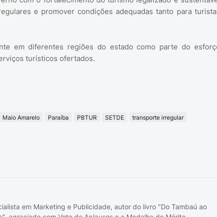
rregulares e promover condições adequadas tanto para turista
ente em diferentes regiões do estado como parte do esforç
rviços turísticos ofertados.
Maio Amarelo
Paraíba
PBTUR
SETDE
transporte irregular
cialista em Marketing e Publicidade, autor do livro "Do Tambaú ao
a", agraciado com Voto de Aplausos e a Medalha de Mérito