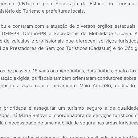
Turismo (PBTur) e pela Secretaria de Estado do Turismo 
tério do Turismo e prefeituras locais.
bu e contaram com a atuação de diversos órgãos estaduais 
is, DER-PB, Detran-PB e Secretarias de Mobilidade Urbana. A
e de veículos e profissionais que oferecem serviços turísticos
de Prestadores de Serviços Turísticos (Cadastur) e do Códig
s de passeio, 15 vans ou microônibus, dois ônibus, quatro táxi
ntação exigida, os fiscais também orientaram condutores sobre 
linhando a ação com o movimento Maio Amarelo, dedicado 
a prioridade é assegurar um turismo seguro e de qualidade
ados. Já Maria Belizário, coordenadora de serviços turísticos d
do a necessidade de uma mobilidade segura nas áreas turísticas
erno com o fortalecimento do turismo legalizado e sustentáve