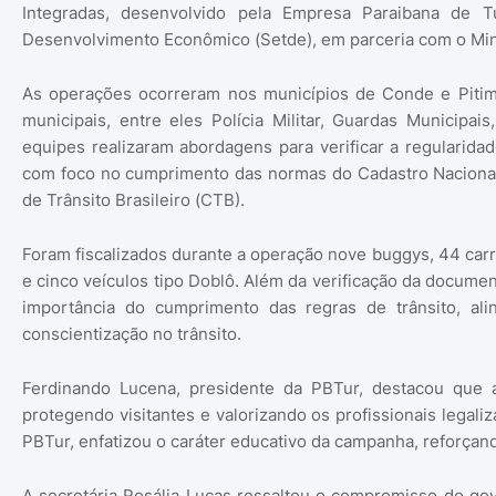
Integradas, desenvolvido pela Empresa Paraibana de 
Desenvolvimento Econômico (Setde), em parceria com o Minis
As operações ocorreram nos municípios de Conde e Pitim
municipais, entre eles Polícia Militar, Guardas Municipa
equipes realizaram abordagens para verificar a regularidad
com foco no cumprimento das normas do Cadastro Nacional 
de Trânsito Brasileiro (CTB).
Foram fiscalizados durante a operação nove buggys, 44 carro
e cinco veículos tipo Doblô. Além da verificação da docume
importância do cumprimento das regras de trânsito, a
conscientização no trânsito.
Ferdinando Lucena, presidente da PBTur, destacou que 
protegendo visitantes e valorizando os profissionais legaliz
PBTur, enfatizou o caráter educativo da campanha, reforçan
A secretária Rosália Lucas ressaltou o compromisso do gov