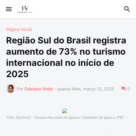
Página inicial
Região Sul do Brasil registra
aumento de 73% no turismo
internacional no início de
2025
Por
Fabiano Vidal
-
quarta-feira, março 12, 2025
0
Foto: Zig Koch - Parque Nacional do Iguacu Cataratas do Iguacu (PR)