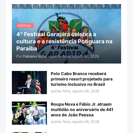
FESTIVAL
4º Festival Garapirá celebra a
cultura e a resistência Potiguara na
Paraíba
Por
Fabiano Vidal
-
quinta-feira, agosto 06, 2026
Polo Cabo Branco receberá
primeiro resort projetado para
turismo inclusivo no Brasil
quinta-feira, agosto 06, 2026
Roupa Nova e Fábio Jr. atraem
multidão no aniversário de 441
anos de João Pessoa
quinta-feira, agosto 06, 2026