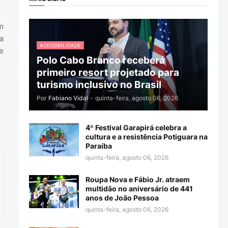
m
a
ACESSIBILIDADE
e
Polo Cabo Branco receberá
primeiro resort projetado para
turismo inclusivo no Brasil
Por
Fabiano Vidal
-
quinta-feira, agosto 06, 2026
4º Festival Garapirá celebra a
cultura e a resistência Potiguara na
Paraíba
quinta-feira, agosto 06, 2026
Roupa Nova e Fábio Jr. atraem
multidão no aniversário de 441
anos de João Pessoa
quinta-feira, agosto 06, 2026