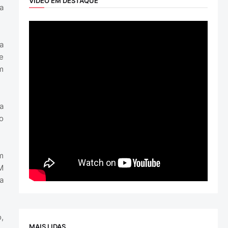
VÍDEO EM DESTAQUE
a
a
e
m
a
o
m
M
a
,
MAIS LIDAS