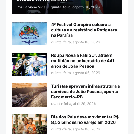
Por
Fabiano Vidal
-
quinta-feira, agosto 06, 2026
4º Festival Garapirá celebra a
cultura e a resistência Potiguara
na Paraíba
quinta-feira, agosto 06, 2026
Roupa Nova e Fábio Jr. atraem
multidão no aniversário de 441
anos de João Pessoa
quinta-feira, agosto 06, 2026
Turistas aprovam infraestrutura e
serviços de João Pessoa, aponta
Fecomércio-PB
quarta-feira, abril 29, 2026
Dia dos Pais deve movimentar R$
8,52 bilhões no varejo em 2026
quinta-feira, agosto 06, 2026