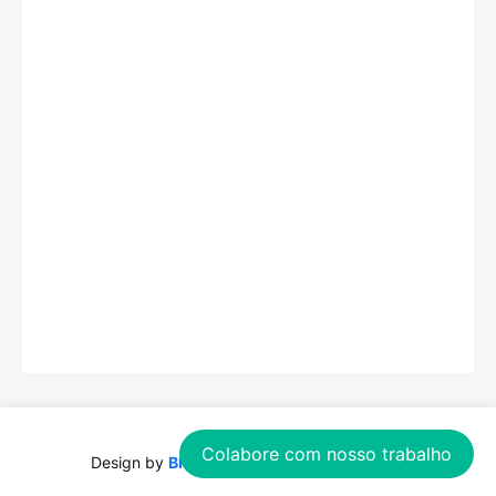
Colabore com nosso trabalho
Design by
Blogspot
| Distributed by
Theme