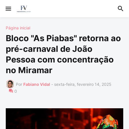
Página inicial
Bloco "As Piabas" retorna ao
pré-carnaval de João
Pessoa com concentração
no Miramar
Por
Fabiano Vidal
-
sexta-feira, fevereiro 14, 2025
0