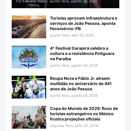
Por
Fabiano Vidal
-
quinta-feira, agosto 06, 2026
Turistas aprovam infraestrutura e
serviços de João Pessoa, aponta
Fecomércio-PB
quarta-feira, abril 29, 2026
4º Festival Garapirá celebra a
cultura e a resistência Potiguara
na Paraíba
quinta-feira, agosto 06, 2026
Roupa Nova e Fábio Jr. atraem
multidão no aniversário de 441
anos de João Pessoa
quinta-feira, agosto 06, 2026
Copa do Mundo de 2026: fluxo de
turistas estrangeiros no México
frustra projeções oficiais
segunda-feira, julho 20, 2026