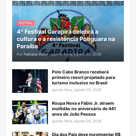
FESTIVAL
4º Festival Garapirá celebra a
cultura e a resistência Potiguara na
Paraíba
Por
Fabiano Vidal
-
quinta-feira, agosto 06, 2026
Polo Cabo Branco receberá
primeiro resort projetado para
turismo inclusivo no Brasil
quinta-feira, agosto 06, 2026
Roupa Nova e Fábio Jr. atraem
multidão no aniversário de 441
anos de João Pessoa
quinta-feira, agosto 06, 2026
Dia dos Pais deve movimentar R$