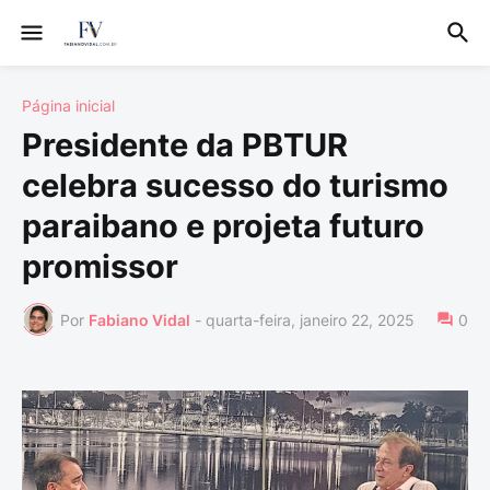
Página inicial
Presidente da PBTUR
celebra sucesso do turismo
paraibano e projeta futuro
promissor
Por
Fabiano Vidal
-
quarta-feira, janeiro 22, 2025
0