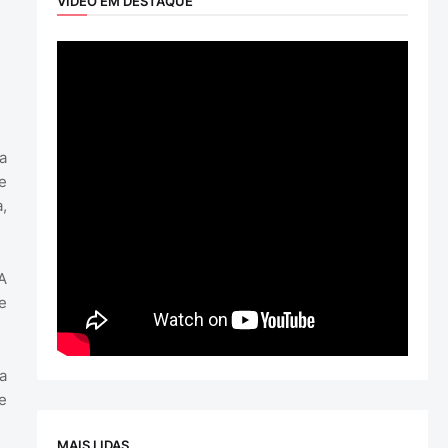
VÍDEO EM DESTAQUE
a
e
,
A
e
a
e
MAIS LIDAS