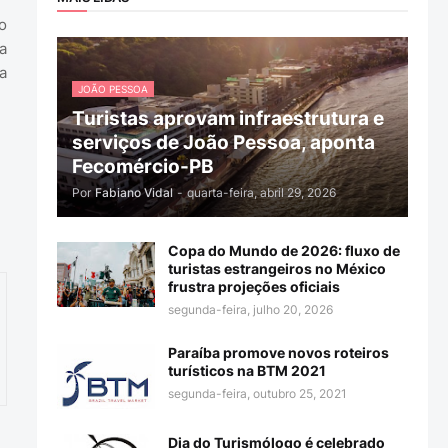
o
a
a
JOÃO PESSOA
Turistas aprovam infraestrutura e
serviços de João Pessoa, aponta
Fecomércio-PB
Por
Fabiano Vidal
-
quarta-feira, abril 29, 2026
Copa do Mundo de 2026: fluxo de
turistas estrangeiros no México
frustra projeções oficiais
segunda-feira, julho 20, 2026
Paraíba promove novos roteiros
turísticos na BTM 2021
segunda-feira, outubro 25, 2021
Dia do Turismólogo é celebrado