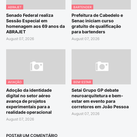
ABRAJET
BARTENDER
Senado Federal realiza
Prefeitura de Cabedelo e
Sessão Especial em
Senac iniciam curso
homenagem aos 69 anos da
gratuito de qualificação
ABRAJET
para bartenders
August 07, 2026
August 07, 2026
AVIAÇÃO
BEM-ESTAR
Adoção da identidade
Setai Grupo GP debate
digital no setor aéreo
neuroarquitetura e bem-
avança de projetos
estar em evento para
experimentais para a
corretores em João Pessoa
realidade operacional
August 07, 2026
August 07, 2026
POSTAR UM COMENTÁRIO