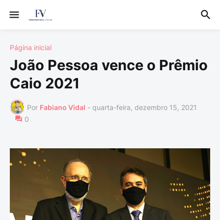
Página inicial
João Pessoa vence o Prêmio
Caio 2021
Por
Fabiano Vidal
-
quarta-feira, dezembro 15, 2021
0