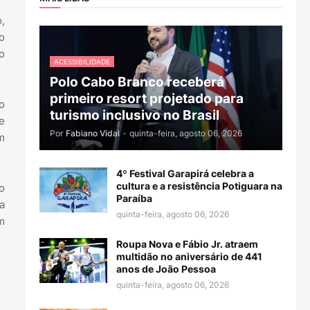
,
o
o
ACESSIBILIDADE
Polo Cabo Branco receberá
primeiro resort projetado para
o
turismo inclusivo no Brasil
e
Por
Fabiano Vidal
-
quinta-feira, agosto 06, 2026
m
4º Festival Garapirá celebra a
cultura e a resistência Potiguara na
o
Paraíba
a
quinta-feira, agosto 06, 2026
m
Roupa Nova e Fábio Jr. atraem
multidão no aniversário de 441
anos de João Pessoa
quinta-feira, agosto 06, 2026