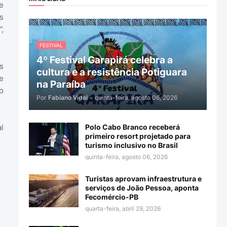
e
s
,
FESTIVAL
4º Festival Garapirá celebra a
s
cultura e a resistência Potiguara
e
na Paraíba
o
Por
Fabiano Vidal
-
quinta-feira, agosto 06, 2026
l
Polo Cabo Branco receberá
primeiro resort projetado para
turismo inclusivo no Brasil
quinta-feira, agosto 06, 2026
Turistas aprovam infraestrutura e
serviços de João Pessoa, aponta
Fecomércio-PB
quarta-feira, abril 29, 2026