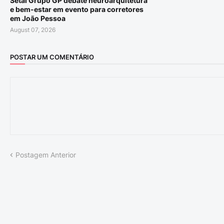
Setai Grupo GP debate neuroarquitetura
e bem-estar em evento para corretores
em João Pessoa
August 07, 2026
POSTAR UM COMENTÁRIO
Postagem Anterior